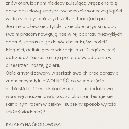
znów oferując nam niekiedy pulsującą wręcz energię
barw, pastelową słodycz czy wreszcie słoneczną kąpiel
w ciepłych, dynamicznych żółtych tonacjach prac
Joanny Głażewskiej. Tytuły, jakie obie artystki nadały
swoim pracom nawigują nas w tej podróży niezwykłych
odczuć, zapraszając do Wytchnienia, Wolności i
Błogości, definiujących wibracje lata. Czegóż więcej
potrzeba? Zapraszam i ja po to doświadczenie w
przestrzeni naszej galerii.
Obie artystki zawarły w seriach swoich prac obrazy o
znamiennym tytule WOLNOŚĆ, co w kontekście
niebieskich i żółtych kolorów nadaje im dodatkową
warstwę znaczeniową. Cóż, sztuka manifestuje się
sama, tym razem w piękny i subtelny sposób wyraża
także świadomość.
KATARZYNA ŚRODOWSKA