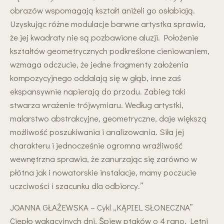
obrazów wspomagają kształt aniżeli go osłabiają.
Uzyskując różne modulacje barwne artystka sprawia,
że jej kwadraty nie są pozbawione aluzji. Położenie
kształtów geometrycznych podkreślone cieniowaniem,
wzmaga odczucie, że jedne fragmenty założenia
kompozycyjnego oddalają się w głąb, inne zaś
ekspansywnie napierają do przodu. Zabieg taki
stwarza wrażenie trójwymiaru. Według artystki,
malarstwo abstrakcyjne, geometryczne, daje większą
możliwość poszukiwania i analizowania. Siła jej
charakteru i jednocześnie ogromna wrażliwość
wewnętrzna sprawia, że zanurzając się zarówno w
płótna jak i nowatorskie instalacje, mamy poczucie
uczciwości i szacunku dla odbiorcy.”
JOANNA GŁAŻEWSKA – Cykl „KĄPIEL SŁONECZNA”
Ciepło wakacyjnych dni, Śpiew ptaków o 4 rano, Letni