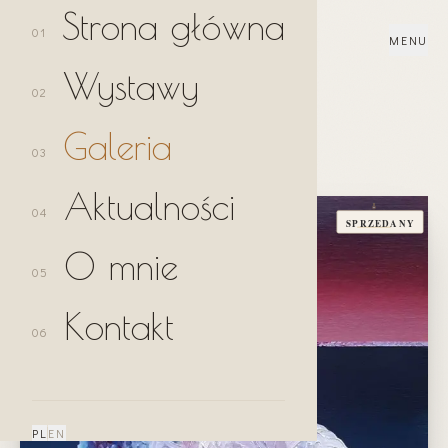
Strona główna
0
1
Katarzyna Środowska
MENU
Wystawy
0
2
Galeria
Galeria
/
Obrazy figuratywne
/
Biały
0
3
Aktualności
0
4
SPRZEDANY
O mnie
0
5
Kontakt
0
6
PL
EN