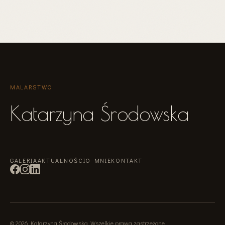
MALARSTWO
Katarzyna Środowska
GALERIA
AKTUALNOŚCI
O MNIE
KONTAKT
©
2026
Katarzyna Środowska
.
Wszelkie prawa zastrzeżone
.