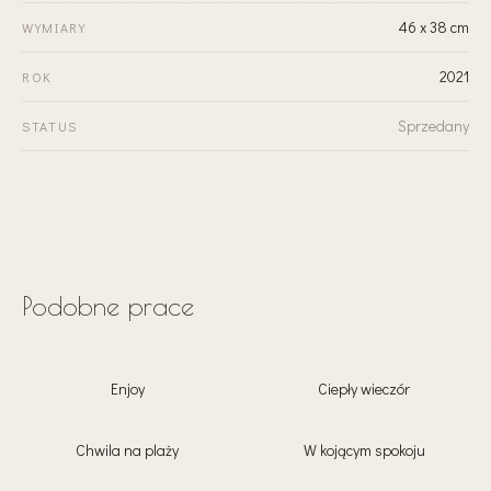
46 x 38 cm
WYMIARY
2021
ROK
Sprzedany
STATUS
Podobne prace
Enjoy
Ciepły wieczór
Chwila na plaży
W kojącym spokoju