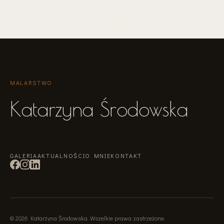
MALARSTWO
Katarzyna Środowska
GALERIA
AKTUALNOŚCI
O MNIE
KONTAKT
©
2026
Katarzyna Środowska
.
Wszelkie prawa zastrzeżone
.