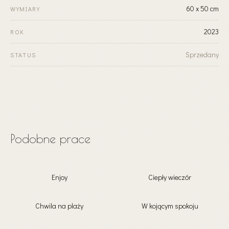
60 x 50 cm
WYMIARY
2023
ROK
Sprzedany
STATUS
Podobne prace
Enjoy
Ciepły wieczór
Chwila na plaży
W kojącym spokoju