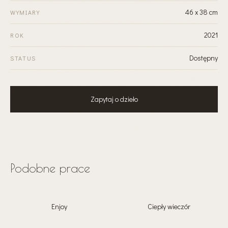
46 x 38 cm
WYMIARY
2021
ROK
Dostępny
STATUS
Zapytaj o dzieło
Podobne prace
Enjoy
Ciepły wieczór