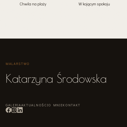
Chwila na plaży
W kojącym spokoju
MALARSTWO
Katarzyna Środowska
GALERIA
AKTUALNOŚCI
O MNIE
KONTAKT