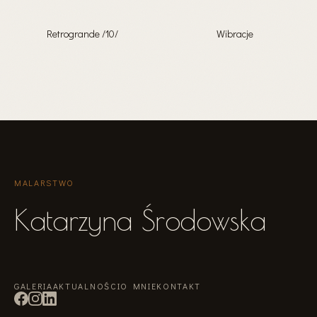
Retrogrande /10/
Wibracje
MALARSTWO
Katarzyna Środowska
GALERIA
AKTUALNOŚCI
O MNIE
KONTAKT