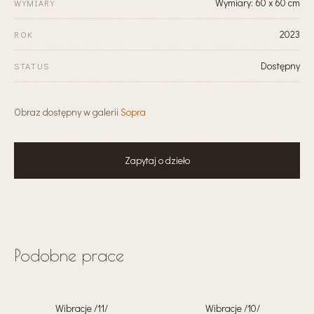
Wymiary: 60 x 60 cm
WYMIARY
2023
ROK
Dostępny
STATUS
Obraz dostępny w galerii
Sopra
Zapytaj o dzieło
Podobne prace
Wibracje /11/
Wibracje /10/