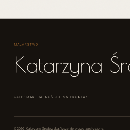
MALARSTWO
Katarzyna Ś
GALERIA
AKTUALNOŚCI
O MNIE
KONTAKT
©
2026
Katarzyna Środowska
.
Wszelkie prawa zastrzeżone
.