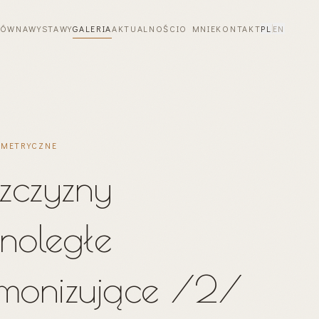
ŁÓWNA
WYSTAWY
GALERIA
AKTUALNOŚCI
O MNIE
KONTAKT
PL
EN
OMETRYCZNE
szczyzny
noległe
monizujące /2/