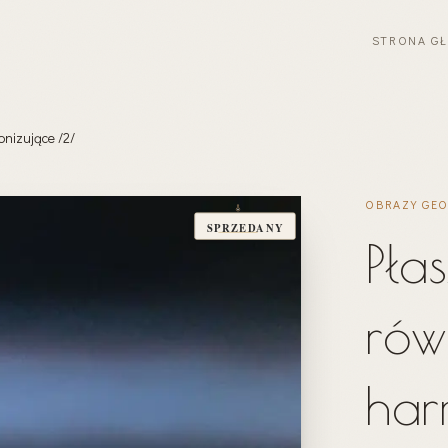
STRONA G
nizujące /2/
OBRAZY GE
SPRZEDANY
Pła
rów
har