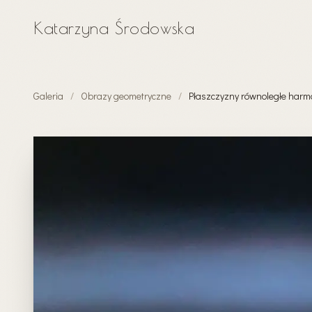
Katarzyna Środowska
Galeria
/
Obrazy geometryczne
/
Płaszczyzny równoległe harmo