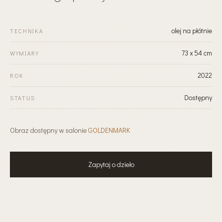
olej na płótnie
TECHNIKA
73 x 54 cm
WYMIARY
2022
ROK
Dostępny
STATUS
Obraz dostępny w salonie
GOLDENMARK
Zapytaj o dzieło